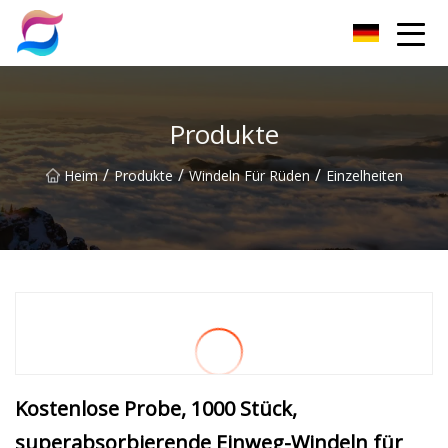
Nanchang Cat Litter Group Co., Ltd
Produkte
/
/
/
Heim
Produkte
Windeln Für Rüden
Einzelheiten
Kostenlose Probe, 1000 Stück,
superabsorbierende Einweg-Windeln für