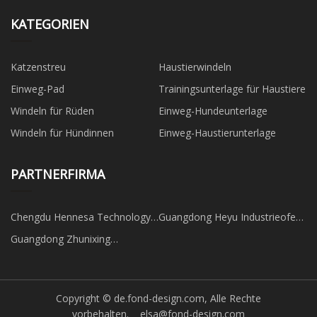
KATEGORIEN
Katzenstreu
Haustierwindeln
Einweg-Pad
Trainingsunterlage für Haustiere
Windeln für Rüden
Einweg-Hundeunterlage
Windeln für Hündinnen
Einweg-Haustierunterlage
PARTNERFIRMA
Chengdu Hennesa Technology
Guangdong Heyu Industrieofen
Co., Ltd.
Co., Ltd.
Guangdong Zhunixing
Intelligente Technologie Co.,
Ltd.
Copyright © de.fond-design.com, Alle Rechte
vorbehalten.
elsa@fond-design.com