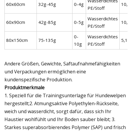
Wasserdichtes
60x60cm
32g-45g
0-4g
10,2
PE/Stoff
Wasserdichtes
60x90cm
42g-85g
0-5g
10,2
PE/Stoff
0-
Wasserdichtes
80x150cm
75-135g
5,10
10g
PE/Stoff
Andere Größen, Gewichte, Saftaufnahmefähigkeiten
und Verpackungen ermöglichen eine
kundenspezifische Produktion.
Produktmerkmale
1. Speziell für die Trainingsunterlage für Hundewelpen
hergestellt;2. Atmungsaktive Polyethylen-Rückseite,
weich und wasserdicht, sorgt dafür, dass sich Ihr
Haustier wohlfühlt und Ihr Boden sauber bleibt; 3.
Starkes superabsorbierendes Polymer (SAP) und frisch