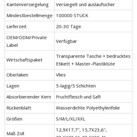
Kantenversiegelung
Versiegelt und auslaufsicher
Mindestbestellmenge
100000 STÜCK
Lieferzeit
20-30 Tage
OEM/ODM/Private
Verfügbar
Label
Transparente Tasche + bedrucktes
Wirtschaftspaket
Etikett + Master-Plastiktüte
Oberlaken
Vlies
Lagen
5-lagig/5 Schichten
Absorbierender Kern
Fruchtfleisch und Saft
Rückenblatt
Wasserdichte Polyethylenfolie
Größen
S/M/L/XL/XXL
12,9X17,7'', 15,7X23,6'',
Maß Zoll