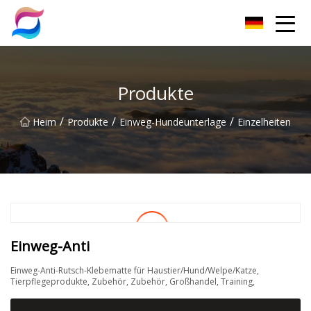
Nanchang Cat Litter Group Co., Ltd
Produkte
/
/
/
Heim
Produkte
Einweg-Hundeunterlage
Einzelheiten
Einweg-Anti
Einweg-Anti-Rutsch-Klebematte für Haustier/Hund/Welpe/Katze,
Tierpflegeprodukte, Zubehör, Zubehör, Großhandel, Training,