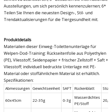
Ausstellungen, um sich persönlich kennenzulernen; 6*
Teilen Sie Ihnen die neuesten Design-, Stil- und
Trendaktualisierungen für die Tiergesundheit mit.
Produktdetails
Materialien dieser Einweg-Toilettenunterlage für
Welpen-Dod-Training: Rückseitenfolie aus Polyethylen
(PE), Vliesstoff, Seidenpapier + frischer Zellstoff + Saft +
Vliesstoff; individuell bedruckte Unterlage mit PE-
Material oder stoffähnlichem Material ist erhältlich.
Spezifikationen:
Abmessungen
Gewichtseinheit
SAFT
Rückenblatt
Stück
Wasserdichtes
60x45cm
22-35g
0-3g
20,3
PE/Stoff