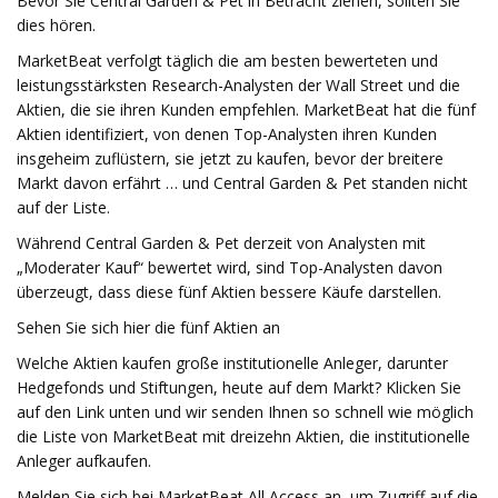
Bevor Sie Central Garden & Pet in Betracht ziehen, sollten Sie
dies hören.
MarketBeat verfolgt täglich die am besten bewerteten und
leistungsstärksten Research-Analysten der Wall Street und die
Aktien, die sie ihren Kunden empfehlen. MarketBeat hat die fünf
Aktien identifiziert, von denen Top-Analysten ihren Kunden
insgeheim zuflüstern, sie jetzt zu kaufen, bevor der breitere
Markt davon erfährt … und Central Garden & Pet standen nicht
auf der Liste.
Während Central Garden & Pet derzeit von Analysten mit
„Moderater Kauf“ bewertet wird, sind Top-Analysten davon
überzeugt, dass diese fünf Aktien bessere Käufe darstellen.
Sehen Sie sich hier die fünf Aktien an
Welche Aktien kaufen große institutionelle Anleger, darunter
Hedgefonds und Stiftungen, heute auf dem Markt? Klicken Sie
auf den Link unten und wir senden Ihnen so schnell wie möglich
die Liste von MarketBeat mit dreizehn Aktien, die institutionelle
Anleger aufkaufen.
Melden Sie sich bei MarketBeat All Access an, um Zugriff auf die