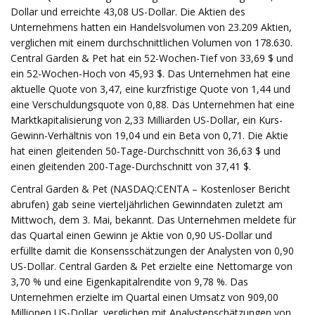
Dollar und erreichte 43,08 US-Dollar. Die Aktien des
Unternehmens hatten ein Handelsvolumen von 23.209 Aktien,
verglichen mit einem durchschnittlichen Volumen von 178.630.
Central Garden & Pet hat ein 52-Wochen-Tief von 33,69 $ und
ein 52-Wochen-Hoch von 45,93 $. Das Unternehmen hat eine
aktuelle Quote von 3,47, eine kurzfristige Quote von 1,44 und
eine Verschuldungsquote von 0,88. Das Unternehmen hat eine
Marktkapitalisierung von 2,33 Milliarden US-Dollar, ein Kurs-
Gewinn-Verhältnis von 19,04 und ein Beta von 0,71. Die Aktie
hat einen gleitenden 50-Tage-Durchschnitt von 36,63 $ und
einen gleitenden 200-Tage-Durchschnitt von 37,41 $.
Central Garden & Pet (NASDAQ:CENTA – Kostenloser Bericht
abrufen) gab seine vierteljährlichen Gewinndaten zuletzt am
Mittwoch, dem 3. Mai, bekannt. Das Unternehmen meldete für
das Quartal einen Gewinn je Aktie von 0,90 US-Dollar und
erfüllte damit die Konsensschätzungen der Analysten von 0,90
US-Dollar. Central Garden & Pet erzielte eine Nettomarge von
3,70 % und eine Eigenkapitalrendite von 9,78 %. Das
Unternehmen erzielte im Quartal einen Umsatz von 909,00
Millionen US-Dollar, verglichen mit Analystenschätzungen von