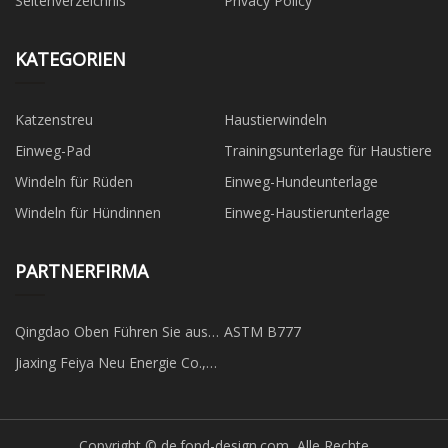
Seitenverzeichnis
Privacy Policy
KATEGORIEN
Katzenstreu
Haustierwindeln
Einweg-Pad
Trainingsunterlage für Haustiere
Windeln für Rüden
Einweg-Hundeunterlage
Windeln für Hündinnen
Einweg-Haustierunterlage
PARTNERFIRMA
Qingdao Oben Führen Sie aus
ASTM B777
International Handel Co., Ltd.
Jiaxing Feiya Neu Energie Co.,
Ltd.
Copyright © de.fond-design.com, Alle Rechte