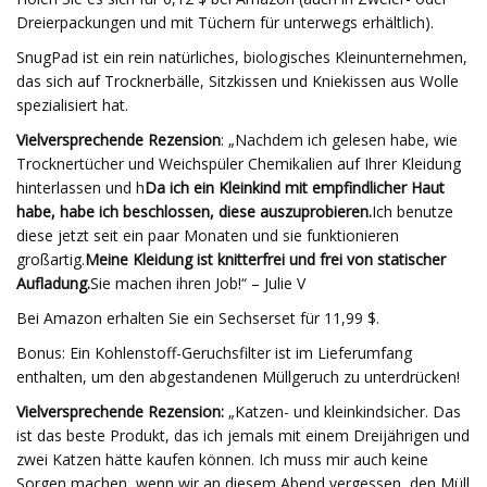
Dreierpackungen und mit Tüchern für unterwegs erhältlich).
SnugPad ist ein rein natürliches, biologisches Kleinunternehmen,
das sich auf Trocknerbälle, Sitzkissen und Kniekissen aus Wolle
spezialisiert hat.
Vielversprechende Rezension
: „Nachdem ich gelesen habe, wie
Trocknertücher und Weichspüler Chemikalien auf Ihrer Kleidung
hinterlassen und h
Da ich ein Kleinkind mit empfindlicher Haut
habe, habe ich beschlossen, diese auszuprobieren.
Ich benutze
diese jetzt seit ein paar Monaten und sie funktionieren
großartig.
Meine Kleidung ist knitterfrei und frei von statischer
Aufladung.
Sie machen ihren Job!“ – Julie V
Bei Amazon erhalten Sie ein Sechserset für 11,99 $.
Bonus: Ein Kohlenstoff-Geruchsfilter ist im Lieferumfang
enthalten, um den abgestandenen Müllgeruch zu unterdrücken!
Vielversprechende Rezension:
„Katzen- und kleinkindsicher. Das
ist das beste Produkt, das ich jemals mit einem Dreijährigen und
zwei Katzen hätte kaufen können. Ich muss mir auch keine
Sorgen machen, wenn wir an diesem Abend vergessen, den Müll