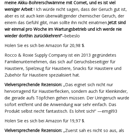
meine Akku-Bohrerschwämme mit Comet, und es ist viel
weniger Arbeit
! Ich würde nicht sagen, dass der Geruch gut ist,
aber es ist auch kein überwältigender chemischer Geruch, der
einem das Gefühl gibt, man sollte ihn nicht einatmen.
Jetzt sind
wir einmal pro Woche im Wartungsbetrieb und ich werde nie
wieder dorthin zurückkehren!“
–bebeslo
Holen Sie es sich bei Amazon für 20,98 $.
Rocco & Roxie Supply Company ist ein 2013 gegründetes
Familienunternehmen, das sich auf Geruchsbeseitiger für
Haustiere, Spielzeug für Haustiere, Snacks für Haustiere und
Zubehör für Haustiere spezialisiert hat.
Vielversprechende Rezension:
„Das eignet sich nicht nur
hervorragend für Haustierflecken, sondern auch für Kleinkinder,
die gerade aufs Töpfchen gehen müssen. Der Uringeruch wurde
sofort entfernt und die Anwendung war sehr einfach. Das
Produkt selbst riecht fantastisch. Es lohnt sich!“ —emgil93
Holen Sie es sich bei Amazon für 19,97 $.
Vielversprechende Rezension:
„Zuerst sah es nicht so aus, als