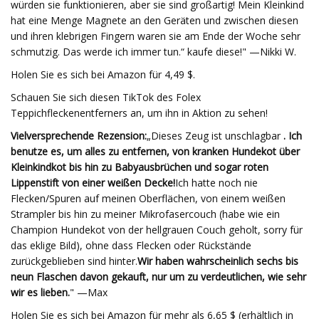
würden sie funktionieren, aber sie sind großartig! Mein Kleinkind
hat eine Menge Magnete an den Geräten und zwischen diesen
und ihren klebrigen Fingern waren sie am Ende der Woche sehr
schmutzig. Das werde ich immer tun.“ kaufe diese!" —Nikki W.
Holen Sie es sich bei Amazon für 4,49 $.
Schauen Sie sich diesen TikTok des Folex
Teppichfleckenentferners an, um ihn in Aktion zu sehen!
Vielversprechende Rezension:
„Dieses Zeug ist unschlagbar
. Ich
benutze es, um alles zu entfernen, von kranken Hundekot über
Kleinkindkot bis hin zu Babyausbrüchen und sogar roten
Lippenstift von einer weißen Decke!
Ich hatte noch nie
Flecken/Spuren auf meinen Oberflächen, von einem weißen
Strampler bis hin zu meiner Mikrofasercouch (habe wie ein
Champion Hundekot von der hellgrauen Couch geholt, sorry für
das eklige Bild), ohne dass Flecken oder Rückstände
zurückgeblieben sind hinter.
Wir haben wahrscheinlich sechs bis
neun Flaschen davon gekauft, nur um zu verdeutlichen, wie sehr
wir es lieben.
" —Max
Holen Sie es sich bei Amazon für mehr als 6,65 $ (erhältlich in