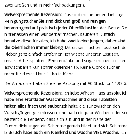
zwei Größen und in Mehrfachpackungen).
Vielversprechende Rezension:
„Das sind meine neuen Lieblings-
Reinigungstücher.
Sie sind dick und groß und reinigen
hervorragend auf praktisch jeder Oberfläche.
Und das Beste: Sie
hinterlassen einen wunderbar frischen, sauberen Duft!
Ich
benutze diese für alles, ich habe zwei kleine Jungen, daher sind
die Oberflächen immer klebrig.
Mit diesen Tüchern lässt sich der
Kleber ganz einfach entfernen. Ich wische unseren Esstisch,
unsere Arbeitsplatten, Fensterbänke und sogar meinen trocken
abwischbaren Kühlschrankkalender ab. Keine Clorox-Tücher
mehr für dieses Haus!“ –Katie Klenz
Bei Amazon erhalten Sie eine Packung mit 90 Stück für 14,98 $.
Vielversprechende Rezension:
„Ich liebe Affresh-Tabs absolut.
Ich
habe eine Frontlader-Waschmaschine und diese Tabletten
halten alles frisch und sauber.
Ich halte die Tür zwischen den
Waschgängen geschlossen, und nach ein paar Wochen oder so
besteht die Tendenz, dass sich auf und in der Nähe der
Gummidichtungen ein Schimmelgeruch bildet und sich Schimmel
bildet.
Ich habe auch ein Kleinkind und wasche VIEL Wäsche.
Ich