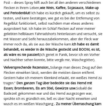
Psst – dieses Spray hilft auch bei all den anderen verschiedenen
Flecken in Ihrem Leben,
wie Wein, Kaffee, Sojasauce, Make-up
und Periodenblut!
Ich habe es kürzlich gekauft, um es selbst zu
testen, und kann bestätigen, wie gut es bei der Entfernung von
Regelblut funktioniert, selbst nachdem man etwas anderes
ausprobiert hat. Ich habe im Schlaf Flecken auf einer meiner
geliebten hellblauen Fahrradshorts hinterlassen und versucht, sie
mit Wasser und Seife herauszubekommen, aber der Fleck war
immer noch da, als sie aus der Wäsche kam.
Ich habe es damit
behandelt, es wieder in die Wäsche gesteckt und BOOM, es ist,
als wäre es nie passiert
(Ich geriet in Panik, bevor ich ein Vorher
und Nachher sehen konnte, bitte vergib mir, Wäschegötter).
Vielversprechende Rezension:
„Solange man dieses Zeug auf den
Flecken einwirken lässt, werden die meisten davon entfernt.
Gestern habe ich meinem Kleinkind erlaubt, ein weißes Hemd zu
tragen.“
Den ganzen Tag über bedeckte sie das Hemd mit
Essen; Brombeeren, Eis am Stiel, Gewürze usw.
Sobald die
Badezeit gekommen war und das Hemd ausgezogen war,
sprühte ich es gründlich ein, ließ es über Nacht einwirken und
wusch es im weißen Waschgang
. Zu meiner Überraschung kam