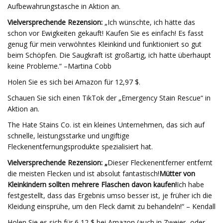
Aufbewahrungstasche in Aktion an.
Vielversprechende Rezension:
„Ich wünschte, ich hätte das
schon vor Ewigkeiten gekauft! Kaufen Sie es einfach! Es fasst
genug für mein verwöhntes Kleinkind und funktioniert so gut
beim Schöpfen. Die Saugkraft ist großartig, ich hatte überhaupt
keine Probleme.“ –Martina Cobb
Holen Sie es sich bei Amazon für 12,97 $.
Schauen Sie sich einen TikTok der „Emergency Stain Rescue“ in
Aktion an.
The Hate Stains Co. ist ein kleines Unternehmen, das sich auf
schnelle, leistungsstarke und ungiftige
Fleckenentfernungsprodukte spezialisiert hat.
Vielversprechende Rezension: „
Dieser Fleckenentferner entfernt
die meisten Flecken und ist absolut fantastisch!
Mütter von
Kleinkindern sollten mehrere Flaschen davon kaufen!
Ich habe
festgestellt, dass das Ergebnis umso besser ist, je früher ich die
Kleidung einsprühe, um den Fleck damit zu behandeln!“ – Kendall
Holen Sie es sich für 6,12 $ bei Amazon (auch in Zweier- oder