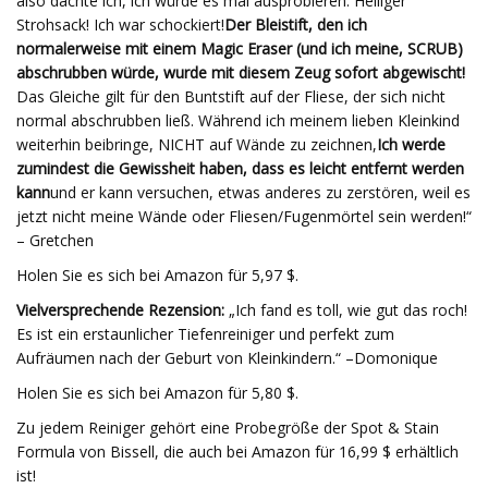
also dachte ich, ich würde es mal ausprobieren. Heiliger
Strohsack! Ich war schockiert!
Der Bleistift, den ich
normalerweise mit einem Magic Eraser (und ich meine, SCRUB)
abschrubben würde, wurde mit diesem Zeug sofort abgewischt!
Das Gleiche gilt für den Buntstift auf der Fliese, der sich nicht
normal abschrubben ließ. Während ich meinem lieben Kleinkind
weiterhin beibringe, NICHT auf Wände zu zeichnen,
Ich werde
zumindest die Gewissheit haben, dass es leicht entfernt werden
kann
und er kann versuchen, etwas anderes zu zerstören, weil es
jetzt nicht meine Wände oder Fliesen/Fugenmörtel sein werden!“
– Gretchen
Holen Sie es sich bei Amazon für 5,97 $.
Vielversprechende Rezension:
„Ich fand es toll, wie gut das roch!
Es ist ein erstaunlicher Tiefenreiniger und perfekt zum
Aufräumen nach der Geburt von Kleinkindern.“ –Domonique
Holen Sie es sich bei Amazon für 5,80 $.
Zu jedem Reiniger gehört eine Probegröße der Spot & Stain
Formula von Bissell, die auch bei Amazon für 16,99 $ erhältlich
ist!