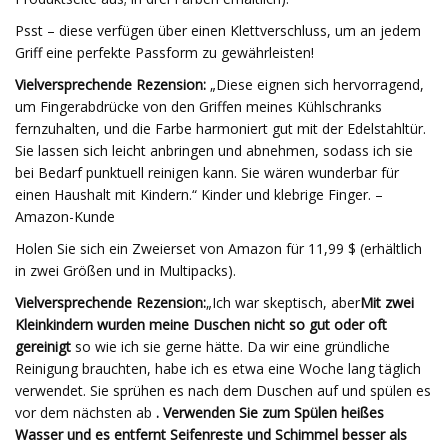
Psst – diese verfügen über einen Klettverschluss, um an jedem
Griff eine perfekte Passform zu gewährleisten!
Vielversprechende Rezension:
„Diese eignen sich hervorragend,
um Fingerabdrücke von den Griffen meines Kühlschranks
fernzuhalten, und die Farbe harmoniert gut mit der Edelstahltür.
Sie lassen sich leicht anbringen und abnehmen, sodass ich sie
bei Bedarf punktuell reinigen kann. Sie wären wunderbar für
einen Haushalt mit Kindern.“ Kinder und klebrige Finger. –
Amazon-Kunde
Holen Sie sich ein Zweierset von Amazon für 11,99 $ (erhältlich
in zwei Größen und in Multipacks).
Vielversprechende Rezension:
„Ich war skeptisch, aber
Mit zwei
Kleinkindern wurden meine Duschen nicht so gut oder oft
gereinigt
so wie ich sie gerne hätte. Da wir eine gründliche
Reinigung brauchten, habe ich es etwa eine Woche lang täglich
verwendet. Sie sprühen es nach dem Duschen auf und spülen es
vor dem nächsten ab
. Verwenden Sie zum Spülen heißes
Wasser und es entfernt Seifenreste und Schimmel besser als