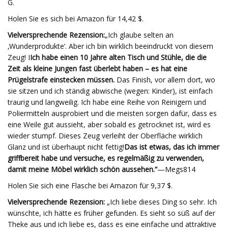
G.
Holen Sie es sich bei Amazon für 14,42 $.
Vielversprechende Rezension:
„Ich glaube selten an
‚Wunderprodukte‘. Aber ich bin wirklich beeindruckt von diesem
Zeug! I
Ich habe einen 10 Jahre alten Tisch und Stühle, die die
Zeit als kleine Jungen fast überlebt haben – es hat eine
Prügelstrafe einstecken müssen.
Das Finish, vor allem dort, wo
sie sitzen und ich ständig abwische (wegen: Kinder), ist einfach
traurig und langweilig. Ich habe eine Reihe von Reinigern und
Poliermitteln ausprobiert und die meisten sorgen dafür, dass es
eine Weile gut aussieht, aber sobald es getrocknet ist, wird es
wieder stumpf. Dieses Zeug verleiht der Oberfläche wirklich
Glanz und ist überhaupt nicht fettig!
Das ist etwas, das ich immer
griffbereit habe und versuche, es regelmäßig zu verwenden,
damit meine Möbel wirklich schön aussehen.“
—Megs814
Holen Sie sich eine Flasche bei Amazon für 9,37 $.
Vielversprechende Rezension:
„Ich liebe dieses Ding so sehr. Ich
wünschte, ich hätte es früher gefunden. Es sieht so süß auf der
Theke aus und ich liebe es, dass es eine einfache und attraktive