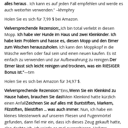
alles heraus
. Ich kann es auf jeden Fall empfehlen und werde es
auch weiterhin verwenden.“ –khmphry
Holen Sie es sich für 7,99 $ bei Amazon.
Vielversprechende Rezension:
„Ich bin total verliebt in diesen
Mopp.
Ich habe vier Hunde im Haus und zwei Kleinkinder. Ich
habe kein Problem und hasse es, diesen Mopp und den Eimer
zum Wischen herauszuholen.
Ich kann den Moppkopf in die
Wäsche werfen oder faul sein und einen neuen kaufen. Es ist
einfach zu verwenden und zur Aufbewahrung zu reinigen.
Der
Eimer lässt sich leicht reinigen und trocknen, was ein RIESIGER
Bonus ist.“
—tim
Holen Sie es sich bei Amazon für 34,97 $.
Vielversprechende Rezension:
"Eins,
Wenn Sie ein Kleinkind zu
Hause haben, brauchen Sie das!
Mein Kleinkind hatte kürzlich
einen Anfall
Zeichnen Sie auf alles mit Buntstiften, Markern,
Filzstiften, Bleistiften ... was auch immer.
Nun, ich habe ein
kleines Meisterwerk auf unseren Fliesen und Fugenmörtel
gefunden, dann fiel mir ein, dass ich dieses Zeug gekauft hatte,