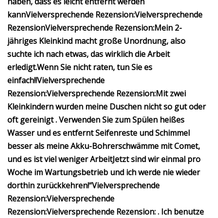
haben, dass es leicht entfernt werden
kann
Vielversprechende Rezension:
Vielversprechende
Rezension
Vielversprechende Rezension:
Mein 2-
jähriges Kleinkind macht große Unordnung, also
suchte ich nach etwas, das wirklich die Arbeit
erledigt.
Wenn Sie nicht raten, tun Sie es
einfach!!
Vielversprechende
Rezension:
Vielversprechende Rezension:
Mit zwei
Kleinkindern wurden meine Duschen nicht so gut oder
oft gereinigt
. Verwenden Sie zum Spülen heißes
Wasser und es entfernt Seifenreste und Schimmel
besser als meine Akku-Bohrerschwämme mit Comet,
und es ist viel weniger Arbeit
Jetzt sind wir einmal pro
Woche im Wartungsbetrieb und ich werde nie wieder
dorthin zurückkehren!“
Vielversprechende
Rezension:
Vielversprechende
Rezension:
Vielversprechende Rezension:
. Ich benutze