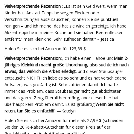
Vielversprechende Rezension
: „Es ist sein Geld wert, wenn man
Kinder hat. Anstatt Teppiche wegen Flecken oder
Verschmutzungen auszutauschen, können Sie sie punktuell
reinigen – und ich meine, das hat sie wirklich gereinigt. Ich habe
Akzentteppiche in meiner Küche und sie haben Beerenflecken
entfernt.“ mein Kleinkind. Sehr zufrieden damit.“ – Jessica
Holen Sie es sich bei Amazon für 123,59 $.
Vielversprechende Rezension:
„Ich habe einen Tahoe und
Mein 2-
jähriges Kleinkind macht große Unordnung, also suchte ich nach
etwas, das wirklich die Arbeit erledigt.
und dieser Staubsauger
enttäuscht NICHT! Ich liebe es so sehr und es hat verschiedene
Aufsätze, was großartig ist. Sehr zufrieden damit. Ich hatte
immer das Problem, dass Staubsauger nicht gut abdichteten
und das ganze Zeug überall herumflog, aber dieser hier hat
überhaupt kein Problem damit. Es ist großartig.
Wenn Sie nicht
raten, tun Sie es einfach!!
!" —Katelyn
Holen Sie es sich bei Amazon für mehr als 27,99 $ (schneiden
Sie den 20 %-Rabatt-Gutschein für diesen Preis auf der
Produktseite aus; in drei Farben erhältlich).