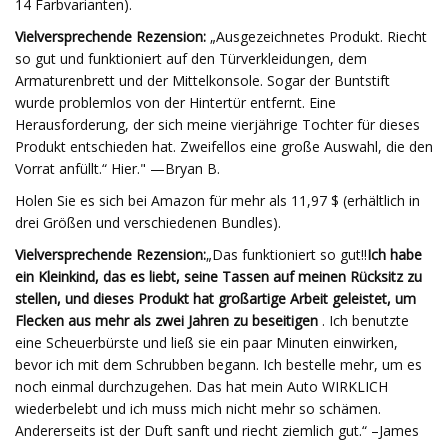
14 Farbvarianten).
Vielversprechende Rezension:
„Ausgezeichnetes Produkt. Riecht
so gut und funktioniert auf den Türverkleidungen, dem
Armaturenbrett und der Mittelkonsole. Sogar der Buntstift
wurde problemlos von der Hintertür entfernt. Eine
Herausforderung, der sich meine vierjährige Tochter für dieses
Produkt entschieden hat. Zweifellos eine große Auswahl, die den
Vorrat anfüllt.“ Hier." —Bryan B.
Holen Sie es sich bei Amazon für mehr als 11,97 $ (erhältlich in
drei Größen und verschiedenen Bundles).
Vielversprechende Rezension:
„Das funktioniert so gut!!
Ich habe
ein Kleinkind, das es liebt, seine Tassen auf meinen Rücksitz zu
stellen, und dieses Produkt hat großartige Arbeit geleistet, um
Flecken aus mehr als zwei Jahren zu beseitigen
. Ich benutzte
eine Scheuerbürste und ließ sie ein paar Minuten einwirken,
bevor ich mit dem Schrubben begann. Ich bestelle mehr, um es
noch einmal durchzugehen. Das hat mein Auto WIRKLICH
wiederbelebt und ich muss mich nicht mehr so ​​schämen.
Andererseits ist der Duft sanft und riecht ziemlich gut.“ –James