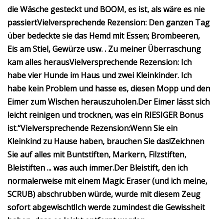
die Wäsche gesteckt und BOOM, es ist, als wäre es nie
passiert
Vielversprechende Rezension:
Den ganzen Tag
über bedeckte sie das Hemd mit Essen; Brombeeren,
Eis am Stiel, Gewürze usw.
. Zu meiner Überraschung
kam alles heraus
Vielversprechende Rezension:
Ich
habe vier Hunde im Haus und zwei Kleinkinder. Ich
habe kein Problem und hasse es, diesen Mopp und den
Eimer zum Wischen herauszuholen.
Der Eimer lässt sich
leicht reinigen und trocknen, was ein RIESIGER Bonus
ist.“
Vielversprechende Rezension:
Wenn Sie ein
Kleinkind zu Hause haben, brauchen Sie das!
Zeichnen
Sie auf alles mit Buntstiften, Markern, Filzstiften,
Bleistiften ... was auch immer.
Der Bleistift, den ich
normalerweise mit einem Magic Eraser (und ich meine,
SCRUB) abschrubben würde, wurde mit diesem Zeug
sofort abgewischt!
Ich werde zumindest die Gewissheit