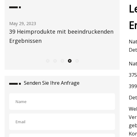
L
E
May 30, 2023
May 26
kenden
Polizeiberichte
Die 
Töpfc
Nat
Det
Nat
375
Senden Sie Ihre Anfrage
399
Det
Wel
Ver
geb
Kon