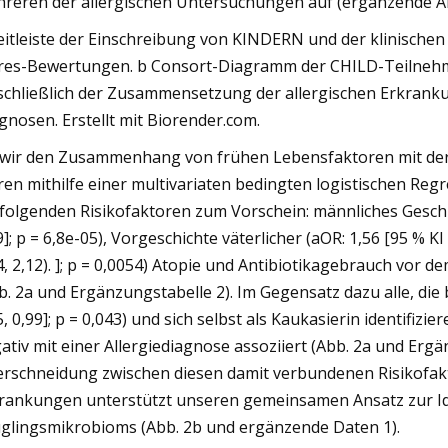
reren der allergischen Untersuchungen auf (ergänzende Ab
eitleiste der Einschreibung von KINDERN und der klinische
res-Bewertungen. b Consort-Diagramm der CHILD-Teilnehme
schließlich der Zusammensetzung der allergischen Erkran
gnosen. Erstellt mit Biorender.com.
 wir den Zusammenhang von frühen Lebensfaktoren mit der 
ren mithilfe einer multivariaten bedingten logistischen Reg
 folgenden Risikofaktoren zum Vorschein: männliches Geschle
9]; p = 6,8e-05), Vorgeschichte väterlicher (aOR: 1,56 [95 % KI 
4, 2,12). ]; p = 0,0054) Atopie und Antibiotikagebrauch vor dem
b. 2a und Ergänzungstabelle 2). Im Gegensatz dazu alle, die 
5, 0,99]; p = 0,043) und sich selbst als Kaukasierin identifizier
ativ mit einer Allergiediagnose assoziiert (Abb. 2a und Erg
rschneidung zwischen diesen damit verbundenen Risikofakt
rankungen unterstützt unseren gemeinsamen Ansatz zur Ide
glingsmikrobioms (Abb. 2b und ergänzende Daten 1).