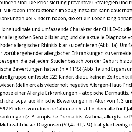
bunden sind. Die Priorisierung präventiver Strategien und 
t-Mikroben-Interaktionen im Säuglingsalter kann dauerhaft
rankungen bei Kindern haben, die oft ein Leben lang anhalt
 longitudinale und umfassende Charakter der CHILD-Studie
er allergischen Sensibilisierung und die aktuelle Diagnose 
/oder allergischer Rhinitis klar zu definieren (Abb. 1a). Um
r vorübergehender allergischer Erkrankungen zu vermeide
bezogen, die bei jedem Studienbesuch von der Geburt bis z
nische Bewertungen hatten (n = 1115) (Abb. 1a und Ergänzung
trollgruppe umfasste 523 Kinder, die zu keinem Zeitpunkt i
wiesen (definiert als wiederholt negative Allergen-Haut-Pri
gnose einer Allergie Erkrankungen – atopische Dermatitis, A
ch drei separate klinische Bewertungen im Alter von 1, 3 und
 592 Kindern von einem erfahrenen Arzt bei dem alle fünf J
rankungen (z. B. atopische Dermatitis, Asthma, allergische R
 Mehrzahl dieser Diagnosen (59,4– 91,2 %) trat gleichzeitig 