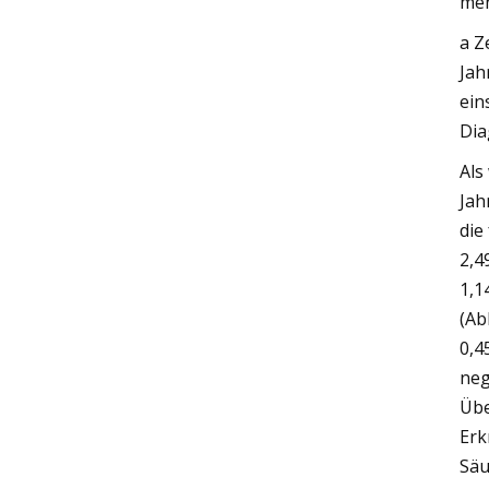
meh
a Z
Jah
ein
Dia
Als
Jah
die
2,4
1,1
(Ab
0,4
neg
Übe
Erk
Säu