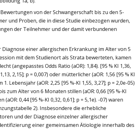
bildung 1a, b).
n Bewertungen von der Schwangerschaft bis zu den 5-
r und Proben, die in diese Studie einbezogen wurden,
kungen der Teilnehmer und der damit verbundenen
Diagnose einer allergischen Erkrankung im Alter von 5
ression mit dem Studienort als Strata bewerteten, kamen
cht (angepasstes Odds Ratio (aOR): 1,84). [95 % KI 1,36,
1,13, 2,15]; p = 0,007) oder mütterlicher (aOR: 1,56 [95 % KI
 1. Lebensjahr (aOR: 2,25 [95 %-KI 1,55, 3,27]; p = 2,0e-05)
bis zum Alter von 6 Monaten stillen (aOR: 0,66 [95 %-KI
en (aOR: 0,44 [95 %-KI 0,32, 0,61]; p = 5,1e). -07) waren
änzungstabelle 2). Insbesondere die erhebliche
oren und der Diagnose einzelner allergischer
ntifizierung einer gemeinsamen Ätiologie innerhalb des