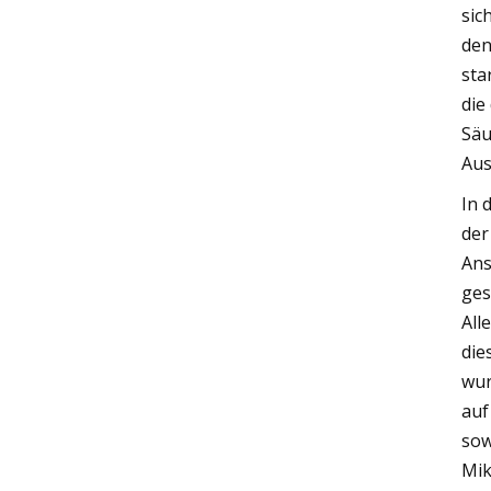
sic
den
sta
die
Säu
Aus
In 
der
Ans
ges
All
die
wur
auf
sow
Mik