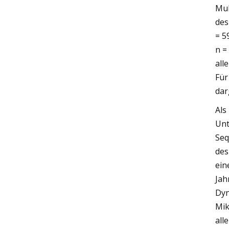
Mul
des
= 5
n =
all
Für
dar
Als
Unt
Seq
des
ein
Jah
Dyn
Mik
all