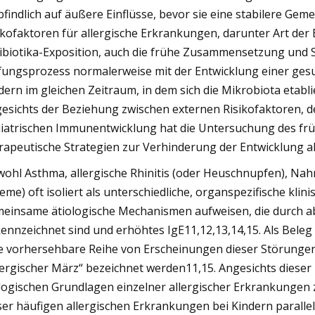
findlich auf äußere Einflüsse, bevor sie eine stabilere Gemei
ikofaktoren für allergische Erkrankungen, darunter Art der
ibiotika-Exposition, auch die frühe Zusammensetzung und S
fungsprozess normalerweise mit der Entwicklung einer ges
dern im gleichen Zeitraum, in dem sich die Mikrobiota etablie
esichts der Beziehung zwischen externen Risikofaktoren, 
iatrischen Immunentwicklung hat die Untersuchung des frü
rapeutische Strategien zur Verhinderung der Entwicklung a
ohl Asthma, allergische Rhinitis (oder Heuschnupfen), Nahr
eme) oft isoliert als unterschiedliche, organspezifische kli
einsame ätiologische Mechanismen aufweisen, die durch 
ennzeichnet sind und erhöhtes IgE11,12,13,14,15. Als Bel
e vorhersehbare Reihe von Erscheinungen dieser Störungen
lergischer März“ bezeichnet werden11,15. Angesichts dieser
logischen Grundlagen einzelner allergischer Erkrankungen zu 
ser häufigen allergischen Erkrankungen bei Kindern parallel