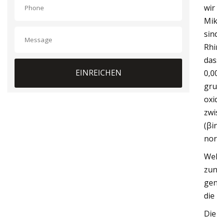
wir
Mik
sin
Rhi
das
EINREICHEN
0,0
gru
oxi
zwi
(βi
nor
Wel
zun
gen
die
Die