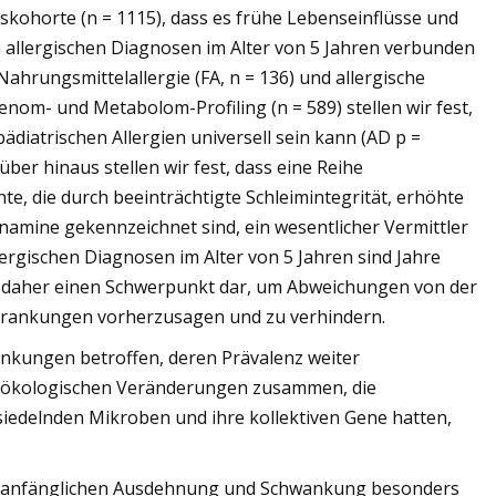
skohorte (n = 1115), dass es frühe Lebenseinflüsse und
n allergischen Diagnosen im Alter von 5 Jahren verbunden
, Nahrungsmittelallergie (FA, n = 136) und allergische
enom- und Metabolom-Profiling (n = 589) stellen wir fest,
ädiatrischen Allergien universell sein kann (AD p =
rüber hinaus stellen wir fest, dass eine Reihe
e, die durch beeinträchtigte Schleimintegrität, erhöhte
namine gekennzeichnet sind, ein wesentlicher Vermittler
lergischen Diagnosen im Alter von 5 Jahren sind Jahre
ellt daher einen Schwerpunkt dar, um Abweichungen von der
Erkrankungen vorherzusagen und zu verhindern.
ankungen betroffen, deren Prävalenz weiter
nd ökologischen Veränderungen zusammen, die
siedelnden Mikroben und ihre kollektiven Gene hatten,
rer anfänglichen Ausdehnung und Schwankung besonders