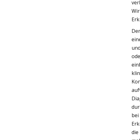
ver
Wir
Erk
Der
ein
und
ode
ein
kli
Kon
auf
Dia
dur
bei
Erk
die