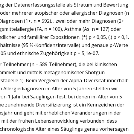
ung der Datenerfassungsstelle als Stratum und Bewertung
r oder mehrerer atopischer oder allergischer Diagnosen (n
Diagnosen (1+, n = 592). , zwei oder mehr Diagnosen (2+,
smittelallergie (FA, n = 100), Asthma (As, n = 127) oder
icher und familiärer Expositionen. (*) p < 0,05, (.) p < 0,1.
hältnisse (95 %-Konfidenzintervalle) und genaue p-Werte
e-05 und ethnische Zugehörigkeit p = 5,1e-07.
 Teilnehmer (n = 589 Teilnehmer), die bei klinischen
sammelt und mittels metagenomischer Shotgun-
tabelle 1). Beim Vergleich der Alpha-Diversität innerhalb
Allergiediagnosen im Alter von 5 Jahren stellten wir
on 1 Jahr bei Säuglingen fest, bei denen im Alter von 5
Eine zunehmende Diversifizierung ist ein Kennzeichen der
jahr und geht mit erheblichen Veränderungen in der
ng mit der frühen Lebensentwicklung verbunden, dass
 chronologische Alter eines Säuglings genau vorhersagen