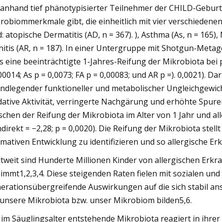
 anhand tief phänotypisierter Teilnehmer der CHILD-Geburt
robiommerkmale gibt, die einheitlich mit vier verschiedene
d: atopische Dermatitis (AD, n = 367). ), Asthma (As, n = 165)
nitis (AR, n = 187). In einer Untergruppe mit Shotgun-Metag
s eine beeinträchtigte 1-Jahres-Reifung der Mikrobiota bei p
00014; As p = 0,0073; FA p = 0,00083; und AR p =). 0,0021). Da
ndlegender funktioneller und metabolischer Ungleichgewicht
dative Aktivität, verringerte Nachgärung und erhöhte Spure
schen der Reifung der Mikrobiota im Alter von 1 Jahr und al
ndirekt = −2,28; p = 0,0020). Die Reifung der Mikrobiota st
mativen Entwicklung zu identifizieren und so allergische 
tweit sind Hunderte Millionen Kinder von allergischen Erkr
immt1,2,3,4. Diese steigenden Raten fielen mit sozialen u
erationsübergreifende Auswirkungen auf die sich stabil an
 unsere Mikrobiota bzw. unser Mikrobiom bilden5,6.
 im Säuglingsalter entstehende Mikrobiota reagiert in ih