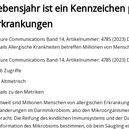
ebensjahr ist ein Kennzeichen p
rkrankungen
, 2023
10 besten Windeln für Hunde: Vom
hentraining bis zum Seniorenjahr
ure Communications Band 14, Artikelnummer: 4785 (2023) Die
ails Allergische Krankheiten betreffen Millionen von Mensch
ure Communications Band 14, Artikelnummer: 4785 (2023) Di
6 Zugriffe
 Altmetrisch
ails zu den Metriken
tweit sind Millionen Menschen von allergischen Erkrankunge
änderungen im Darmmikrobiom, also den Mikroorganismen
racht. Die Reifung des kindlichen Immunsystems und der Da
formation des Mikrobioms bestimmen, ob beim Säugling ei