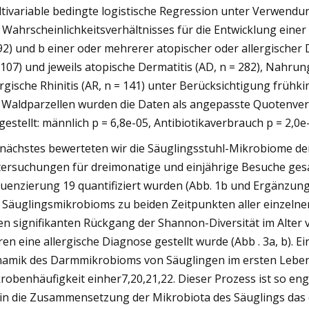
tivariable bedingte logistische Regression unter Verwend
 Wahrscheinlichkeitsverhältnisses für die Entwicklung eine
92) und b einer oder mehrerer atopischer oder allergischer 
 107) und jeweils atopische Dermatitis (AD, n = 282), Nahrung
ergische Rhinitis (AR, n = 141) unter Berücksichtigung frühkindl
 Waldparzellen wurden die Daten als angepasste Quotenver
gestellt: männlich p = 6,8e-05, Antibiotikaverbrauch p = 2,0
 nächstes bewerteten wir die Säuglingsstuhl-Mikrobiome der
ersuchungen für dreimonatige und einjährige Besuche ge
uenzierung 19 quantifiziert wurden (Abb. 1b und Ergänzungs
 Säuglingsmikrobioms zu beiden Zeitpunkten aller einzelnen 
en signifikanten Rückgang der Shannon-Diversität im Alter v
ren eine allergische Diagnose gestellt wurde (Abb . 3a, b). 
amik des Darmmikrobioms von Säuglingen im ersten Lebens
robenhäufigkeit einher7,20,21,22. Dieser Prozess ist so e
ein die Zusammensetzung der Mikrobiota des Säuglings das