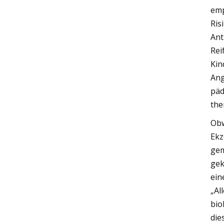
emp
Ris
Ant
Rei
Kin
Ang
päd
the
Obw
Ekz
gem
gek
ein
„Al
bio
die