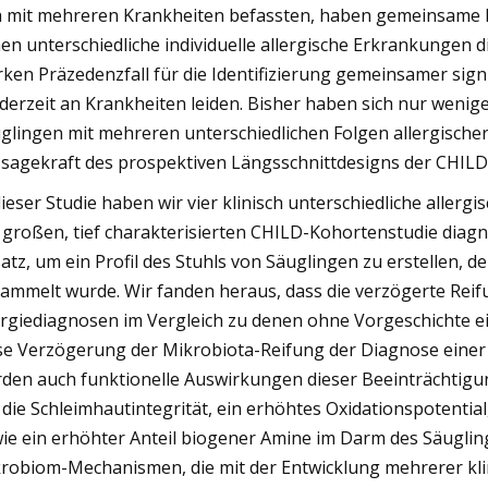
h mit mehreren Krankheiten befassten, haben gemeinsame M
en unterschiedliche individuelle allergische Erkrankungen 
rken Präzedenzfall für die Identifizierung gemeinsamer sig
 derzeit an Krankheiten leiden. Bisher haben sich nur wen
glingen mit mehreren unterschiedlichen Folgen allergischer
sagekraft des prospektiven Längsschnittdesigns der CHIL
dieser Studie haben wir vier klinisch unterschiedliche allerg
 großen, tief charakterisierten CHILD-Kohortenstudie diagn
atz, um ein Profil des Stuhls von Säuglingen zu erstellen, 
ammelt wurde. Wir fanden heraus, dass die verzögerte Reifu
ergiediagnosen im Vergleich zu denen ohne Vorgeschichte ein
se Verzögerung der Mikrobiota-Reifung der Diagnose einer 
den auch funktionelle Auswirkungen dieser Beeinträchtigu
 die Schleimhautintegrität, ein erhöhtes Oxidationspotenti
ie ein erhöhter Anteil biogener Amine im Darm des Säuglin
robiom-Mechanismen, die mit der Entwicklung mehrerer klin