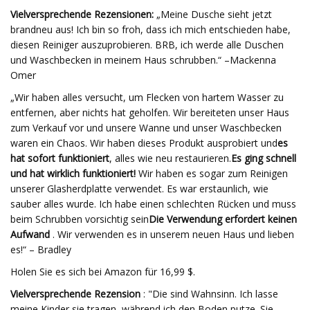
Vielversprechende Rezensionen:
„Meine Dusche sieht jetzt
brandneu aus! Ich bin so froh, dass ich mich entschieden habe,
diesen Reiniger auszuprobieren. BRB, ich werde alle Duschen
und Waschbecken in meinem Haus schrubben.“ –Mackenna
Omer
„Wir haben alles versucht, um Flecken von hartem Wasser zu
entfernen, aber nichts hat geholfen. Wir bereiteten unser Haus
zum Verkauf vor und unsere Wanne und unser Waschbecken
waren ein Chaos. Wir haben dieses Produkt ausprobiert und
es
hat sofort funktioniert
, alles wie neu restaurieren.
Es ging schnell
und hat wirklich funktioniert!
Wir haben es sogar zum Reinigen
unserer Glasherdplatte verwendet. Es war erstaunlich, wie
sauber alles wurde. Ich habe einen schlechten Rücken und muss
beim Schrubben vorsichtig sein
Die Verwendung erfordert keinen
Aufwand
. Wir verwenden es in unserem neuen Haus und lieben
es!“ – Bradley
Holen Sie es sich bei Amazon für 16,99 $.
Vielversprechende Rezension
: "Die sind Wahnsinn. Ich lasse
meine Kinder sie tragen, während ich den Boden putze. Sie