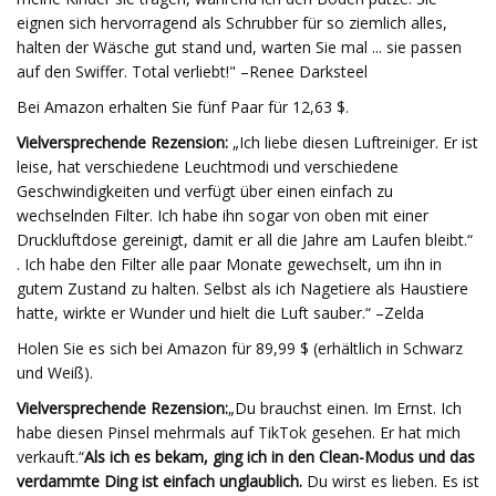
eignen sich hervorragend als Schrubber für so ziemlich alles,
halten der Wäsche gut stand und, warten Sie mal ... sie passen
auf den Swiffer. Total verliebt!" –Renee Darksteel
Bei Amazon erhalten Sie fünf Paar für 12,63 $.
Vielversprechende Rezension:
„Ich liebe diesen Luftreiniger. Er ist
leise, hat verschiedene Leuchtmodi und verschiedene
Geschwindigkeiten und verfügt über einen einfach zu
wechselnden Filter. Ich habe ihn sogar von oben mit einer
Druckluftdose gereinigt, damit er all die Jahre am Laufen bleibt.“
. Ich habe den Filter alle paar Monate gewechselt, um ihn in
gutem Zustand zu halten. Selbst als ich Nagetiere als Haustiere
hatte, wirkte er Wunder und hielt die Luft sauber.“ –Zelda
Holen Sie es sich bei Amazon für 89,99 $ (erhältlich in Schwarz
und Weiß).
Vielversprechende Rezension:
„Du brauchst einen. Im Ernst. Ich
habe diesen Pinsel mehrmals auf TikTok gesehen. Er hat mich
verkauft.“
Als ich es bekam, ging ich in den Clean-Modus und das
verdammte Ding ist einfach unglaublich.
Du wirst es lieben. Es ist