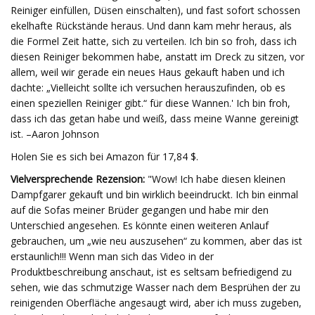
Reiniger einfüllen, Düsen einschalten), und fast sofort schossen
ekelhafte Rückstände heraus. Und dann kam mehr heraus, als
die Formel Zeit hatte, sich zu verteilen. Ich bin so froh, dass ich
diesen Reiniger bekommen habe, anstatt im Dreck zu sitzen, vor
allem, weil wir gerade ein neues Haus gekauft haben und ich
dachte: „Vielleicht sollte ich versuchen herauszufinden, ob es
einen speziellen Reiniger gibt.“ für diese Wannen.' Ich bin froh,
dass ich das getan habe und weiß, dass meine Wanne gereinigt
ist. –Aaron Johnson
Holen Sie es sich bei Amazon für 17,84 $.
Vielversprechende Rezension:
"Wow! Ich habe diesen kleinen
Dampfgarer gekauft und bin wirklich beeindruckt. Ich bin einmal
auf die Sofas meiner Brüder gegangen und habe mir den
Unterschied angesehen. Es könnte einen weiteren Anlauf
gebrauchen, um „wie neu auszusehen“ zu kommen, aber das ist
erstaunlich!!! Wenn man sich das Video in der
Produktbeschreibung anschaut, ist es seltsam befriedigend zu
sehen, wie das schmutzige Wasser nach dem Besprühen der zu
reinigenden Oberfläche angesaugt wird, aber ich muss zugeben,