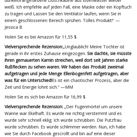
dunkelorangefarbene Duschkabine aus Eisenwasser wieder
weiß. Ich empfehle auf jeden Fall, eine Maske oder ein Kopftuch
zu tragen und Lassen Sie den Ventilator laufen, wenn Sie in
einem geschlossenen Bereich sprühen. Tolles Produkt!“ —
Jessica B
Holen Sie es bei Amazon für 11,55 $.
Vielversprechende Rezension:
„Unglaublich! Meine Tochter ist
gerade in ihr erstes Zuhause eingezogen.
Sie dachte, sie müsste
ihren gemauerten Kamin streichen, weil dort seit Jahren starke
Rußflecken zu sehen waren. Wir haben das Produkt zweimal
aufgetragen und jede Menge Ellenbogenfett aufgetragen, aber
was für ein Unterschied!
Es ist ein chaotischer Prozess, aber die
Zeit und Energie lohnt sich.“ —MM
Holen Sie es sich bei Amazon für 16,99 $.
Vielversprechende Rezension:
„Der Fugenmörtel um unsere
Wanne war Ekelhaft. Es wurde nie richtig verstemmt und es
wurde sehr schnell eklig. Ich würde schrubben. Die Putzfrau
würde schrubben. Es würde schlimmer werden. Nun, ich habe
wie Sie durch Facebook gescrollt und bin auf eine dieser