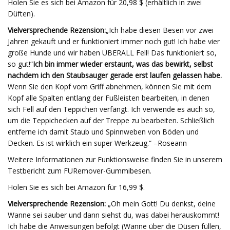
Holen Sie es sich bei Amazon für 20,98 $ (erhältlich in zwei
Düften).
Vielversprechende Rezension:
„Ich habe diesen Besen vor zwei
Jahren gekauft und er funktioniert immer noch gut! Ich habe vier
große Hunde und wir haben ÜBERALL Fell! Das funktioniert so,
so gut!“
Ich bin immer wieder erstaunt, was das bewirkt, selbst
nachdem ich den Staubsauger gerade erst laufen gelassen habe.
Wenn Sie den Kopf vom Griff abnehmen, können Sie mit dem
Kopf alle Spalten entlang der Fußleisten bearbeiten, in denen
sich Fell auf den Teppichen verfängt. Ich verwende es auch so,
um die Teppichecken auf der Treppe zu bearbeiten. Schließlich
entferne ich damit Staub und Spinnweben von Böden und
Decken. Es ist wirklich ein super Werkzeug.“ –Roseann
Weitere Informationen zur Funktionsweise finden Sie in unserem
Testbericht zum FURemover-Gummibesen.
Holen Sie es sich bei Amazon für 16,99 $.
Vielversprechende Rezension:
„Oh mein Gott! Du denkst, deine
Wanne sei sauber und dann siehst du, was dabei herauskommt!
Ich habe die Anweisungen befolgt (Wanne über die Düsen füllen,