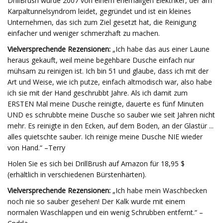
DrillBrush wurde 2007 von einem ehemaligen Elektriker, der am
Karpaltunnelsyndrom leidet, gegründet und ist ein kleines
Unternehmen, das sich zum Ziel gesetzt hat, die Reinigung
einfacher und weniger schmerzhaft zu machen.
Vielversprechende Rezensionen:
„Ich habe das aus einer Laune
heraus gekauft, weil meine begehbare Dusche einfach nur
mühsam zu reinigen ist. Ich bin 51 und glaube, dass ich mit der
Art und Weise, wie ich putze, einfach altmodisch war, also habe
ich sie mit der Hand geschrubbt Jahre. Als ich damit zum
ERSTEN Mal meine Dusche reinigte, dauerte es fünf Minuten
UND es schrubbte meine Dusche so sauber wie seit Jahren nicht
mehr. Es reinigte in den Ecken, auf dem Boden, an der Glastür ...
alles quietschte sauber. Ich reinige meine Dusche NIE wieder
von Hand.“ –Terry
Holen Sie es sich bei DrillBrush auf Amazon für 18,95 $
(erhältlich in verschiedenen Bürstenhärten).
Vielversprechende Rezensionen:
„Ich habe mein Waschbecken
noch nie so sauber gesehen! Der Kalk wurde mit einem
normalen Waschlappen und ein wenig Schrubben entfernt.“ –