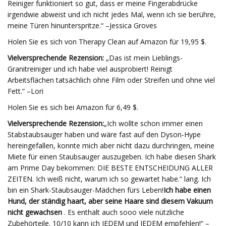
Reiniger funktioniert so gut, dass er meine Fingerabdrücke
irgendwie abweist und ich nicht jedes Mal, wenn ich sie berühre,
meine Türen hinunterspritze.“ –Jessica Groves
Holen Sie es sich von Therapy Clean auf Amazon für 19,95 $.
Vielversprechende Rezension:
„Das ist mein Lieblings-
Granitreiniger und ich habe viel ausprobiert! Reinigt
Arbeitsflächen tatsächlich ohne Film oder Streifen und ohne viel
Fett.“ –Lori
Holen Sie es sich bei Amazon für 6,49 $.
Vielversprechende Rezension:
„Ich wollte schon immer einen
Stabstaubsauger haben und wäre fast auf den Dyson-Hype
hereingefallen, konnte mich aber nicht dazu durchringen, meine
Miete für einen Staubsauger auszugeben. Ich habe diesen Shark
am Prime Day bekommen: DIE BESTE ENTSCHEIDUNG ALLER
ZEITEN. Ich weiß nicht, warum ich so gewartet habe.“ lang. Ich
bin ein Shark-Staubsauger-Mädchen fürs Leben!
Ich habe einen
Hund, der ständig haart, aber seine Haare sind diesem Vakuum
nicht gewachsen
. Es enthält auch sooo viele nützliche
Zubehörteile. 10/10 kann ich JEDEM und JEDEM empfehlen!“ –