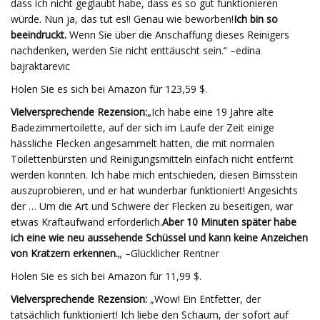
dass ich nicht geglaubt habe, dass es so gut funktionieren
würde. Nun ja, das tut es!! Genau wie beworben!
Ich bin so
beeindruckt.
Wenn Sie über die Anschaffung dieses Reinigers
nachdenken, werden Sie nicht enttäuscht sein.“ –edina
bajraktarevic
Holen Sie es sich bei Amazon für 123,59 $.
Vielversprechende Rezension:
„Ich habe eine 19 Jahre alte
Badezimmertoilette, auf der sich im Laufe der Zeit einige
hässliche Flecken angesammelt hatten, die mit normalen
Toilettenbürsten und Reinigungsmitteln einfach nicht entfernt
werden konnten. Ich habe mich entschieden, diesen Bimsstein
auszuprobieren, und er hat wunderbar funktioniert! Angesichts
der … Um die Art und Schwere der Flecken zu beseitigen, war
etwas Kraftaufwand erforderlich.
Aber 10 Minuten später habe
ich eine wie neu aussehende Schüssel und kann keine Anzeichen
von Kratzern erkennen.
„ –Glücklicher Rentner
Holen Sie es sich bei Amazon für 11,99 $.
Vielversprechende Rezension:
„Wow! Ein Entfetter, der
tatsächlich funktioniert! Ich liebe den Schaum, der sofort auf