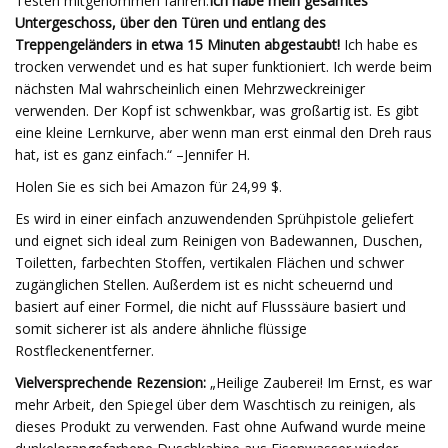
Testen mitgenommen fahren.
Ich habe mein gesamtes
Untergeschoss, über den Türen und entlang des
Treppengeländers in etwa 15 Minuten abgestaubt!
Ich habe es
trocken verwendet und es hat super funktioniert. Ich werde beim
nächsten Mal wahrscheinlich einen Mehrzweckreiniger
verwenden. Der Kopf ist schwenkbar, was großartig ist. Es gibt
eine kleine Lernkurve, aber wenn man erst einmal den Dreh raus
hat, ist es ganz einfach.“ –Jennifer H.
Holen Sie es sich bei Amazon für 24,99 $.
Es wird in einer einfach anzuwendenden Sprühpistole geliefert
und eignet sich ideal zum Reinigen von Badewannen, Duschen,
Toiletten, farbechten Stoffen, vertikalen Flächen und schwer
zugänglichen Stellen. Außerdem ist es nicht scheuernd und
basiert auf einer Formel, die nicht auf Flusssäure basiert und
somit sicherer ist als andere ähnliche flüssige
Rostfleckenentferner.
Vielversprechende Rezension:
„Heilige Zauberei! Im Ernst, es war
mehr Arbeit, den Spiegel über dem Waschtisch zu reinigen, als
dieses Produkt zu verwenden. Fast ohne Aufwand wurde meine