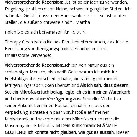
Vielversprechende Rezension:
„Es ist so einfach zu verwenden.
Es gelangt problemlos an kleine, schwer zugängliche Stellen. Ich
habe das Gefühl, dass mein Haus sauberer ist – selbst an den
Stellen, die außer Sichtweite sind.“ –Martha
Holen Sie es sich bei Amazon für 19,99 $.
Therapy Clean ist ein kleines Familienunternehmen, das für die
Herstellung von Reinigungsprodukten unbedenkliche
Inhaltsstoffe verwendet.
Vielversprechende Rezension:
„Ich bin von Natur aus ein
schlampiger Mensch, also weiß Gott, warum ich mich für
Edelstahlgeräte entschieden habe, die ständig mit meinen
fettigen Fingerabdrücken übersät sind.
Als ich sah, dass diesem
Set ein Mikrofasertuch beilag, legte ich es in meinen Warenkorb
und checkte es ohne Verzögerung aus.
Schneller Vorlauf zu
seiner Ankunft bei mir zu Hause. Ich nahm es aus der
Verpackung, richtete ein paar Sprühstöße auf meinen
Kühlschrank und wischte mit dem Mikrofasertuch über die
Maserung des Edelstahls. M
Dein Kühlschrank GLÄNZTE!
GLÜHEND! Ich konnte nicht glauben, wie gut es aussah.
Dieser