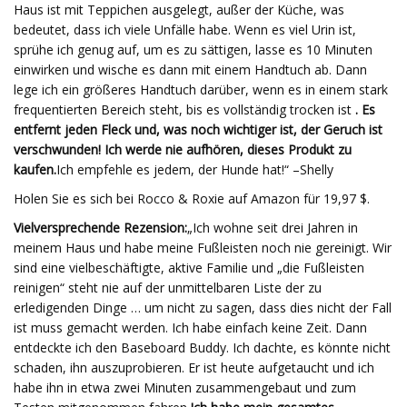
Haus ist mit Teppichen ausgelegt, außer der Küche, was
bedeutet, dass ich viele Unfälle habe. Wenn es viel Urin ist,
sprühe ich genug auf, um es zu sättigen, lasse es 10 Minuten
einwirken und wische es dann mit einem Handtuch ab. Dann
lege ich ein größeres Handtuch darüber, wenn es in einem stark
frequentierten Bereich steht, bis es vollständig trocken ist
. Es
entfernt jeden Fleck und, was noch wichtiger ist, der Geruch ist
verschwunden! Ich werde nie aufhören, dieses Produkt zu
kaufen.
Ich empfehle es jedem, der Hunde hat!“ –Shelly
Holen Sie es sich bei Rocco & Roxie auf Amazon für 19,97 $.
Vielversprechende Rezension:
„Ich wohne seit drei Jahren in
meinem Haus und habe meine Fußleisten noch nie gereinigt. Wir
sind eine vielbeschäftigte, aktive Familie und „die Fußleisten
reinigen“ steht nie auf der unmittelbaren Liste der zu
erledigenden Dinge … um nicht zu sagen, dass dies nicht der Fall
ist muss gemacht werden. Ich habe einfach keine Zeit. Dann
entdeckte ich den Baseboard Buddy. Ich dachte, es könnte nicht
schaden, ihn auszuprobieren. Er ist heute aufgetaucht und ich
habe ihn in etwa zwei Minuten zusammengebaut und zum