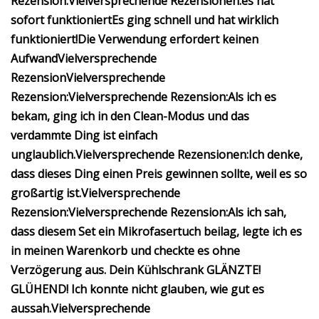
Rezension:
Vielversprechende Rezensionen:
es hat
sofort funktioniert
Es ging schnell und hat wirklich
funktioniert!
Die Verwendung erfordert keinen
Aufwand
Vielversprechende
Rezension
Vielversprechende
Rezension:
Vielversprechende Rezension:
Als ich es
bekam, ging ich in den Clean-Modus und das
verdammte Ding ist einfach
unglaublich.
Vielversprechende Rezensionen:
Ich denke,
dass dieses Ding einen Preis gewinnen sollte, weil es so
großartig ist.
Vielversprechende
Rezension:
Vielversprechende Rezension:
Als ich sah,
dass diesem Set ein Mikrofasertuch beilag, legte ich es
in meinen Warenkorb und checkte es ohne
Verzögerung aus.
Dein Kühlschrank GLÄNZTE!
GLÜHEND! Ich konnte nicht glauben, wie gut es
aussah.
Vielversprechende