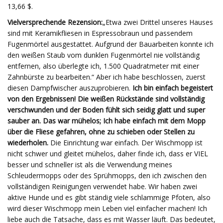
13,66 $.
Vielversprechende Rezension:
„Etwa zwei Drittel unseres Hauses
sind mit Keramikfliesen in Espressobraun und passendem
Fugenmörtel ausgestattet. Aufgrund der Bauarbeiten konnte ich
den weißen Staub vom dunklen Fugenmörtel nie vollständig
entfernen, also überlegte ich, 1.500 Quadratmeter mit einer
Zahnbürste zu bearbeiten.“ Aber ich habe beschlossen, zuerst
diesen Dampfwischer auszuprobieren.
Ich bin einfach begeistert
von den Ergebnissen! Die weißen Rückstände sind vollständig
verschwunden und der Boden fühlt sich seidig glatt und super
sauber an. Das war mühelos; Ich habe einfach mit dem Mopp
über die Fliese gefahren, ohne zu schieben oder Stellen zu
wiederholen.
Die Einrichtung war einfach. Der Wischmopp ist
nicht schwer und gleitet mühelos, daher finde ich, dass er VIEL
besser und schneller ist als die Verwendung meines
Schleudermopps oder des Sprühmopps, den ich zwischen den
vollständigen Reinigungen verwendet habe. Wir haben zwei
aktive Hunde und es gibt ständig viele schlammige Pfoten, also
wird dieser Wischmopp mein Leben viel einfacher machen! Ich
liebe auch die Tatsache, dass es mit Wasser läuft. Das bedeutet,