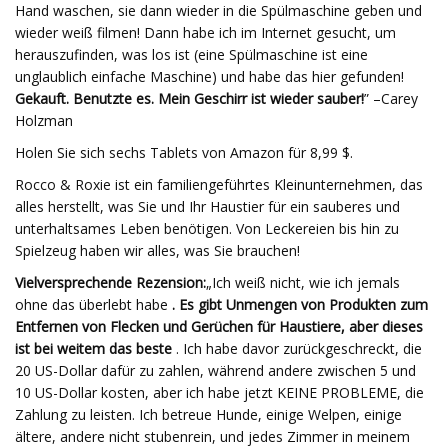
Hand waschen, sie dann wieder in die Spülmaschine geben und
wieder weiß filmen! Dann habe ich im Internet gesucht, um
herauszufinden, was los ist (eine Spülmaschine ist eine
unglaublich einfache Maschine) und habe das hier gefunden!
Gekauft. Benutzte es. Mein Geschirr ist wieder sauber!
” –Carey
Holzman
Holen Sie sich sechs Tablets von Amazon für 8,99 $.
Rocco & Roxie ist ein familiengeführtes Kleinunternehmen, das
alles herstellt, was Sie und Ihr Haustier für ein sauberes und
unterhaltsames Leben benötigen. Von Leckereien bis hin zu
Spielzeug haben wir alles, was Sie brauchen!
Vielversprechende Rezension:
„Ich weiß nicht, wie ich jemals
ohne das überlebt habe
. Es gibt Unmengen von Produkten zum
Entfernen von Flecken und Gerüchen für Haustiere, aber dieses
ist bei weitem das beste
. Ich habe davor zurückgeschreckt, die
20 US-Dollar dafür zu zahlen, während andere zwischen 5 und
10 US-Dollar kosten, aber ich habe jetzt KEINE PROBLEME, die
Zahlung zu leisten. Ich betreue Hunde, einige Welpen, einige
ältere, andere nicht stubenrein, und jedes Zimmer in meinem