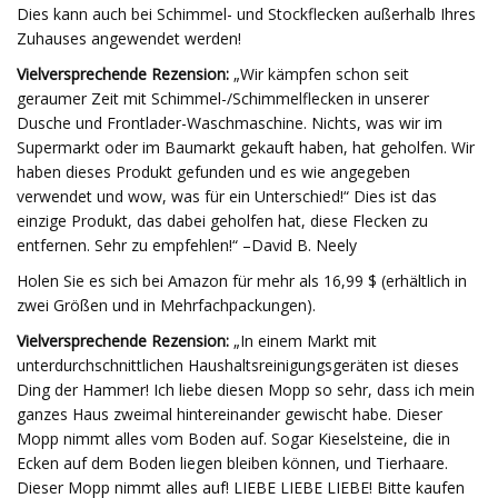
Dies kann auch bei Schimmel- und Stockflecken außerhalb Ihres
Zuhauses angewendet werden!
Vielversprechende Rezension:
„Wir kämpfen schon seit
geraumer Zeit mit Schimmel-/Schimmelflecken in unserer
Dusche und Frontlader-Waschmaschine. Nichts, was wir im
Supermarkt oder im Baumarkt gekauft haben, hat geholfen. Wir
haben dieses Produkt gefunden und es wie angegeben
verwendet und wow, was für ein Unterschied!“ Dies ist das
einzige Produkt, das dabei geholfen hat, diese Flecken zu
entfernen. Sehr zu empfehlen!“ –David B. Neely
Holen Sie es sich bei Amazon für mehr als 16,99 $ (erhältlich in
zwei Größen und in Mehrfachpackungen).
Vielversprechende Rezension:
„In einem Markt mit
unterdurchschnittlichen Haushaltsreinigungsgeräten ist dieses
Ding der Hammer! Ich liebe diesen Mopp so sehr, dass ich mein
ganzes Haus zweimal hintereinander gewischt habe. Dieser
Mopp nimmt alles vom Boden auf. Sogar Kieselsteine, die in
Ecken auf dem Boden liegen bleiben können, und Tierhaare.
Dieser Mopp nimmt alles auf! LIEBE LIEBE LIEBE! Bitte kaufen