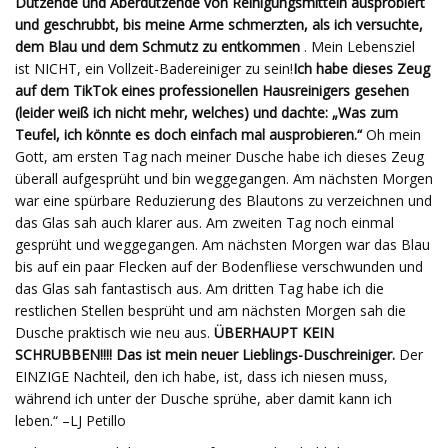
Dutzende und Aberdutzende von Reinigungsmitteln ausprobiert
und geschrubbt, bis meine Arme schmerzten, als ich versuchte,
dem Blau und dem Schmutz zu entkommen
. Mein Lebensziel
ist NICHT, ein Vollzeit-Badereiniger zu sein!
Ich habe dieses Zeug
auf dem TikTok eines professionellen Hausreinigers gesehen
(leider weiß ich nicht mehr, welches) und dachte: „Was zum
Teufel, ich könnte es doch einfach mal ausprobieren.“
Oh mein
Gott, am ersten Tag nach meiner Dusche habe ich dieses Zeug
überall aufgesprüht und bin weggegangen. Am nächsten Morgen
war eine spürbare Reduzierung des Blautons zu verzeichnen und
das Glas sah auch klarer aus. Am zweiten Tag noch einmal
gesprüht und weggegangen. Am nächsten Morgen war das Blau
bis auf ein paar Flecken auf der Bodenfliese verschwunden und
das Glas sah fantastisch aus. Am dritten Tag habe ich die
restlichen Stellen besprüht und am nächsten Morgen sah die
Dusche praktisch wie neu aus.
ÜBERHAUPT KEIN
SCHRUBBEN!!!! Das ist mein neuer Lieblings-Duschreiniger.
Der
EINZIGE Nachteil, den ich habe, ist, dass ich niesen muss,
während ich unter der Dusche sprühe, aber damit kann ich
leben.“ –LJ Petillo