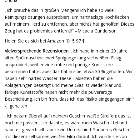
Cndrla
„Ich brauche das in großen Mengen!! Ich habe so viele
Reinigungslösungen ausprobiert, um hartnäckige Kochflecken
auf meinem Herd zu entfernen, aber nichts hat geholfen! Dieses
Zeug hat es problemlos entfernt!!“ –Micaela Gunderson
Holen Sie es sich bei Amazon für 5,97 $.
Vielversprechende Rezensionen:
„Ich habe in meiner 20 Jahre
alten Spülmaschine zwei Spülgänge lang viel weißen Essig
ausprobiert, weil er eine trübe und pudrige Konsistenz
bekommen hatte, aber das hat nur bei etwa 30 % geholfen. Wir
haben sehr hartes Wasser. Diese Tabletten haben die
Ablagerungen beseitigt und meine Glas ist wieder klar und
farbige Kunststoffe haben nicht mehr die pulverartige
Beschichtung. Ich bin froh, dass ich das Risiko eingegangen bin!“
-J. gehalten
„Ich bekam überall auf meinem Geschirr weiße Streifen; das ist
noch nie passiert. Ich dachte, es wäre mein Waschmittel und
habe es gewechselt, aber kein Unterschied. Sauberes Geschirr
mit diesem seltsamen weißen Film darauf. Ich würde sie von