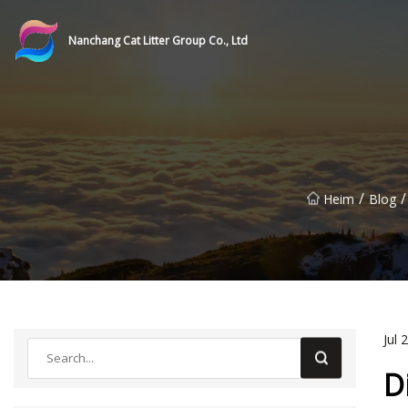
Nanchang Cat Litter Group Co., Ltd
/
/
Heim
Blog
Jul 
D