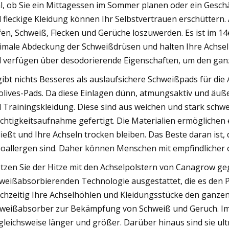
l, ob Sie ein Mittagessen im Sommer planen oder ein Geschä
 fleckige Kleidung können Ihr Selbstvertrauen erschüttern. A
fen, Schweiß, Flecken und Gerüche loszuwerden. Es ist im 14e
imale Abdeckung der Schweißdrüsen und halten Ihre Achseln
 verfügen über desodorierende Eigenschaften, um den ganz
gibt nichts Besseres als auslaufsichere Schweißpads für die 
olives-Pads. Da diese Einlagen dünn, atmungsaktiv und äuße
 Trainingskleidung. Diese sind aus weichen und stark schw
chtigkeitsaufnahme gefertigt. Die Materialien ermöglichen 
ließt und Ihre Achseln trocken bleiben. Das Beste daran ist
oallergen sind. Daher können Menschen mit empfindlicher 
tzen Sie der Hitze mit den Achselpolstern von Canagrow gege
weißabsorbierenden Technologie ausgestattet, die es den P
ichzeitig Ihre Achselhöhlen und Kleidungsstücke den ganzen 
weißabsorber zur Bekämpfung von Schweiß und Geruch. Im
gleichsweise länger und größer. Darüber hinaus sind sie ult