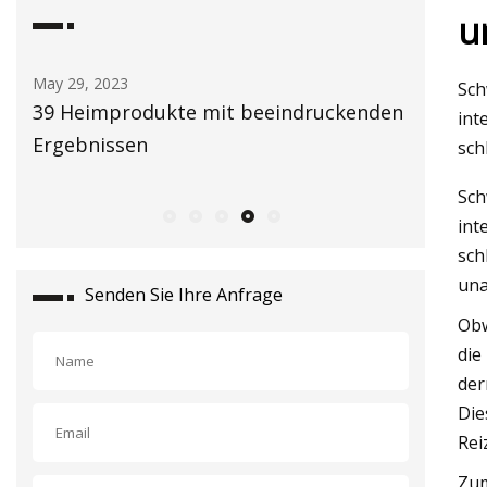
u
May 30, 2023
Sch
druckenden
Polizeiberichte
int
sch
Sch
int
sch
una
Senden Sie Ihre Anfrage
Obw
die
der
Die
Rei
Zum