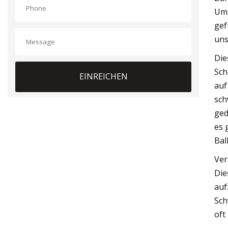
Ums
ge
uns
Die
Sch
EINREICHEN
auf
sch
ged
es 
Bal
Ver
Die
auf
Sch
oft