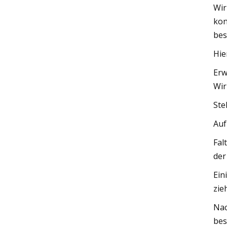
Wir
kon
bes
Hie
Erw
Wir
Ste
Auf
Fal
der
Ein
zie
Nac
bes