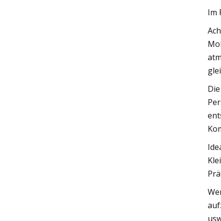
Im 
Ach
Mol
atm
gle
Die
Per
ent
Kom
Ide
Kle
Prä
Wen
auf
usw