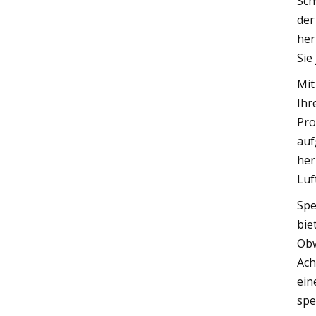
Sch
der
her
Sie
Mit
Ihr
Pro
auf
her
Luf
Spe
bie
Obw
Ach
ein
spe