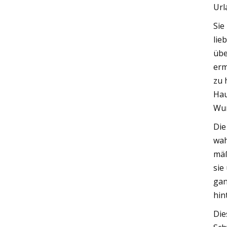
Url
Sie
lie
übe
erm
zu 
Hau
Wun
Die
wah
mäß
sie
gan
hin
Die