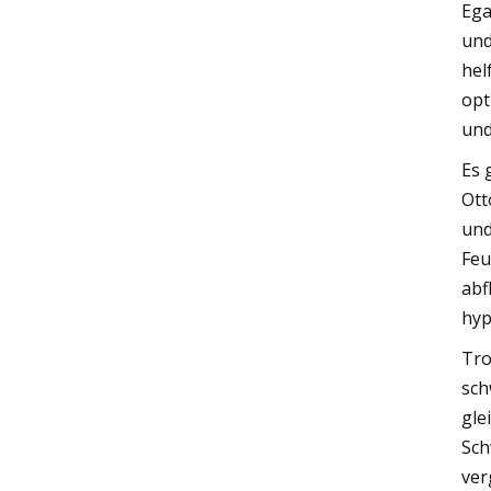
Ega
und
hel
opt
und
Es 
Ott
und
Feu
abf
hyp
Tro
sch
gle
Sch
ver