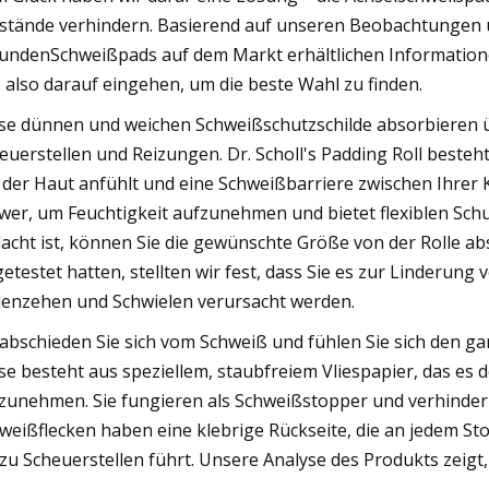
tände verhindern. Basierend auf unseren Beobachtungen 
funden
Schweißpads
auf dem Markt erhältlichen Informatione
 also darauf eingehen, um die beste Wahl zu finden.
se dünnen und weichen Schweißschutzschilde absorbieren ü
euerstellen und Reizungen. Dr. Scholl's Padding Roll besteht
 der Haut anfühlt und eine Schweißbarriere zwischen Ihrer Kl
wer, um Feuchtigkeit aufzunehmen und bietet flexiblen Schut
acht ist, können Sie die gewünschte Größe von der Rolle a
getestet hatten, stellten wir fest, dass Sie es zur Linderu
lenzehen und Schwielen verursacht werden.
abschieden Sie sich vom Schweiß und fühlen Sie sich den ga
se besteht aus speziellem, staubfreiem Vliespapier, das es 
zunehmen. Sie fungieren als Schweißstopper und verhindern,
weißflecken
haben eine klebrige Rückseite, die an jedem Sto
 zu Scheuerstellen führt. Unsere Analyse des Produkts zeigt