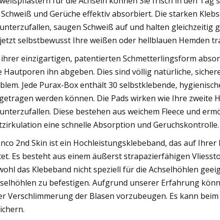
weißpflastern für die Achseln können Sie frisch in den Tag 
 Schweiß und Gerüche effektiv absorbiert. Die starken Klebs
unterzufallen, saugen Schweiß auf und halten gleichzeitig g
 jetzt selbstbewusst Ihre weißen oder hellblauen Hemden tr
 ihrer einzigartigen, patentierten Schmetterlingsform abs
e Hautporen ihn abgeben. Dies sind völlig natürliche, siche
blem. Jede Purax-Box enthält 30 selbstklebende, hygienisch
getragen werden können. Die Pads wirken wie Ihre zweite 
unterzufallen. Diese bestehen aus weichem Fleece und ermö
tzirkulation eine schnelle Absorption und Geruchskontrolle.
nco 2nd Skin ist ein Hochleistungsklebeband, das auf Ihrer
tet. Es besteht aus einem äußerst strapazierfähigen Vliessto
ohl das Klebeband nicht speziell für die Achselhöhlen geeig
selhöhlen zu befestigen. Aufgrund unserer Erfahrung könn
er Verschlimmerung der Blasen vorzubeugen. Es kann beim
ichern.