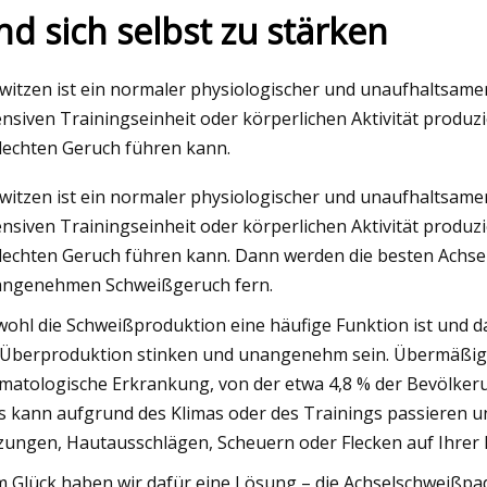
nd sich selbst zu stärken
May 26, 2023
witzen ist ein normaler physiologischer und unaufhaltsame
Die 10 besten Windeln für Hunde: Vom
ensiven Trainingseinheit oder körperlichen Aktivität produ
Töpfchentraining bis zum Seniorenjahr
lechten Geruch führen kann.
witzen ist ein normaler physiologischer und unaufhaltsame
ensiven Trainingseinheit oder körperlichen Aktivität produ
lechten Geruch führen kann. Dann werden die besten Achse
ngenehmen Schweißgeruch fern.
ohl die Schweißproduktion eine häufige Funktion ist und da
 Überproduktion stinken und unangenehm sein. Übermäßige
matologische Erkrankung, von der etwa 4,8 % der Bevölkerung
s kann aufgrund des Klimas oder des Trainings passieren un
zungen, Hautausschlägen, Scheuern oder Flecken auf Ihrer K
 Glück haben wir dafür eine Lösung – die Achselschweißpa