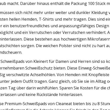
aub macht. Darüber hinaus enthält die Packung 100 Stück mi
 müssen sich nicht mehr unter weiter und dunkler Kleidung 
bsten hellen Hemden, T-Shirts und mehr tragen. Dies sind ei
r ein benutzerfreundliches und anpassungsfähiges Design 
öglicht und ein Verrutschen oder Verrutschen verhindert. A
hinterlassen. Diese bestehen aus hochwertigen Mikrofasern, 
tschichten sorgen. Die weichen Polster sind nicht zu hart 
dscheuern.
 Schweißpads von Kleinert für Damen und Herren sind so kon
rnehmbaren Schweißschutz bieten. Diese Einweg-Schweißein
ig verschwitzte Achselhöhlen. Von Hemden mit Knopfleiste 
 unter jedem Outfit tragen. Ganz gleich, ob Sie sie im Allta
zen Tag über darin wohlfühlen. Sparen Sie Kosten für die c
terlassen und keine Rückstände hinterlassen.
se Premium-Schweißpads von Cleaneat bieten bis zu 8 Stund