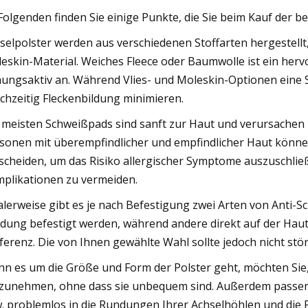
Folgenden finden Sie einige Punkte, die Sie beim Kauf der be
selpolster werden aus verschiedenen Stoffarten hergestellt,
eskin-Material. Weiches Fleece oder Baumwolle ist ein herv
ungsaktiv an. Während Vlies- und Moleskin-Optionen eine 
ichzeitig Fleckenbildung minimieren.
 meisten Schweißpads sind sanft zur Haut und verursachen
sonen mit überempfindlicher und empfindlicher Haut könne
scheiden, um das Risiko allergischer Symptome auszuschlie
plikationen zu vermeiden.
alerweise gibt es je nach Befestigung zwei Arten von Anti-Sc
idung befestigt werden, während andere direkt auf der Haut
ferenz. Die von Ihnen gewählte Wahl sollte jedoch nicht stö
n es um die Größe und Form der Polster geht, möchten Sie,
zunehmen, ohne dass sie unbequem sind. Außerdem passen E
. problemlos in die Rundungen Ihrer Achselhöhlen und die F